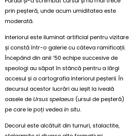
Pârâul și-a schimbat cursul și nu mai trece
prin peșteră, unde acum umiditatea este
moderată.
Interiorul este iluminat artificial pentru vizitare
și constă într-o galerie cu câteva ramificații.
Începând din anii ‘50 echipe succesive de
speologi au săpat în stâncă pentru a lărgi
accesul și a cartografia interiorul peșterii. În
decursul acestor lucrări au ieșit la iveală
oasele de
Ursus spelaeus
(ursul de peșteră)
pe care le poți vedea
in situ
.
Decorul este alcătuit din turnuri, stalactite,
stalagmite și diverse alte formațiuni