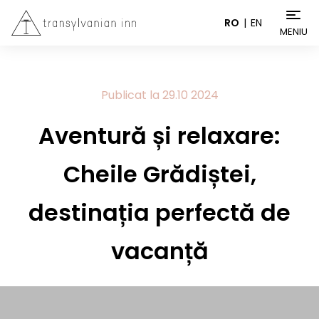
RO
EN
MENIU
Publicat la
29.10
2024
Aventură și relaxare:
Cheile Grădiștei,
destinația perfectă de
vacanță