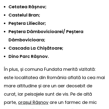
Cetatea Râșnov;
Castelul Bran;
Peștera Liliecilor;
Peștera Dâmbovicioarei/ Peștera
Dâmbovicioara;
Cascada La Chișătoare;
Dino Parc Râșnov.
În plus, și comuna Fundata merită vizitată:
este localitatea din România aflată la cea mai
mare altitudine și are un aer deosebit de
curat, iar peisajele sunt de vis. Pe de altă
parte,
orașul Râșnov
are un farmec de mic