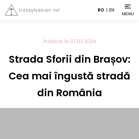
RO
EN
MENIU
Publicat la
07.03
2024
Strada Sforii din Brașov:
Cea mai îngustă stradă
din România