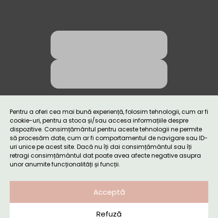
Pentru a oferi cea mai bună experiență, folosim tehnologii, cum ar fi
cookie-uri, pentru a stoca și/sau accesa informațiile despre
dispozitive. Consimțământul pentru aceste tehnologii ne permite
Politică de confidențialitate
să procesăm date, cum ar fi comportamentul de navigare sau ID-
uri unice pe acest site. Dacă nu îți dai consimțământul sau îți
Politică cookie-uri
retragi consimțământul dat poate avea afecte negative asupra
unor anumite funcționalități și funcții.
Termeni și condiții
Setări cookie-uri
Acceptă
Website realizat și întreținut de
Kooperativa
Refuză