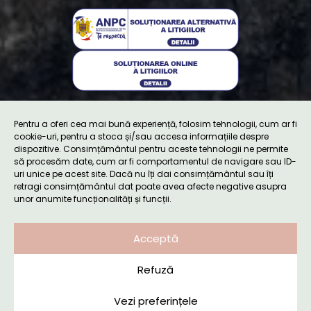
Pentru a oferi cea mai bună experiență, folosim tehnologii, cum ar fi
cookie-uri, pentru a stoca și/sau accesa informațiile despre
dispozitive. Consimțământul pentru aceste tehnologii ne permite
Privacy policy
să procesăm date, cum ar fi comportamentul de navigare sau ID-
uri unice pe acest site. Dacă nu îți dai consimțământul sau îți
Cookie policy
retragi consimțământul dat poate avea afecte negative asupra
unor anumite funcționalități și funcții.
Terms and conditions
Cookie settings
Acceptă
Website created and maintained by
Kooperativa
Refuză
Vezi preferințele
Booking request