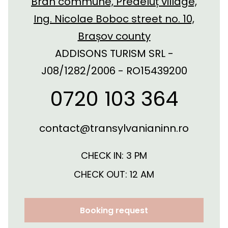
Bran commune, Predeluț village,
Ing. Nicolae Boboc street no. 10,
Brașov county
ADDISONS TURISM SRL -
J08/1282/2006 - RO15439200
0720 103 364
contact@transylvanianinn.ro
CHECK IN: 3 PM
CHECK OUT: 12 AM
Booking request